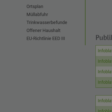
Ortsplan
Müllabfuhr
Trinkwasserbefunde
Offener Haushalt
Publi
EU-Richtlinie EED III
Name
Infobl
Infobla
Infobla
Infobla
Name
Infobla
Infobl