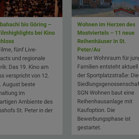
bahachi bis Göring –
Wohnen im Herzen des
Filmhighlights bei Kino
Mostviertels – 11 neue
hloss
Reihenhäuser in St.
ilme, fünf Live-
Peter/Au
Neuer Wohnraum für jun
acts und regionale
Familien entsteht aktuell 
rik: Das 19. Kino am
der Sportplatzstraße: Die
s verspricht von 12.
Siedlungsgenossenschaf
6. August beste
SGN Wohnen baut eine
haltung im
Reihenhausanlage mit
gartigen Ambiente des
Kaufoption. Die
shofs St. Peter in der
Bewerbungsphase ist
gestartet.