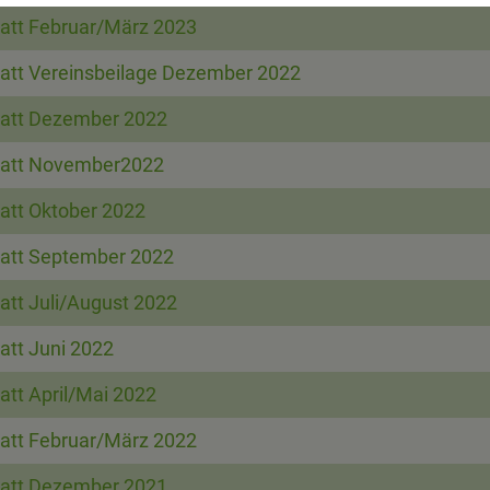
att Februar/März 2023
att Vereinsbeilage Dezember 2022
att Dezember 2022
att November2022
att Oktober 2022
att September 2022
att Juli/August 2022
att Juni 2022
att April/Mai 2022
att Februar/März 2022
att Dezember 2021