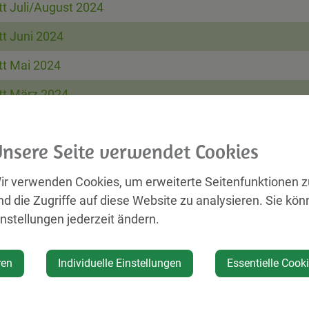
tt Juli/August 2024
tt Juni 2024
tt Mai 2024
att März 2024
att Dezember-Jänner 2024
nsere Seite verwendet Cookies
att November-Dezember 2023
att Oktober 2023
ir verwenden Cookies, um erweiterte Seitenfunktionen 
nd die Zugriffe auf diese Website zu analysieren. Sie kön
att September 2023
instellungen jederzeit ändern.
att Juli/August 2023
ren
Individuelle Einstellungen
Essentielle Cook
att Juni 2023
att April/Mai 2023