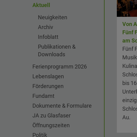
Aktuell
Neuigkeiten
Von A
Archiv
Fünf 
Infoblatt
am Sc
Publikationen &
Fünf F
Downloads
Musik
Kulina
Ferienprogramm 2026
Schlos
Lebenslagen
bis 1
Förderungen
Unter
Fundamt
einzi
Dokumente & Formulare
Schlos
JA zu Glasfaser
Au.
Öffnungszeiten
Politik