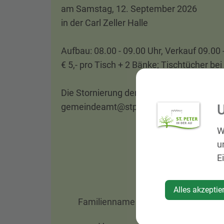
am Samstag, 12. September 2026
in der Carl Zeller Halle
Aufbau: 08.00 - 09.00 Uhr, Verkauf 09.00 
€ 5,- pro Tisch + 2 Bänke; Tischtücher bei
Die Stornierung der Anmeldung ist aussc
U
gemeindeamt@stpeterau.at möglich. Eine
W
u
E
Alles akzeptie
Familienname
*