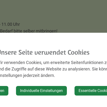
- 11.00 Uhr
 Bedarf bitte selber mitbringen!
hließlich am Gemeindeamt telefonisch unter 07477/4211
nsere Seite verwendet Cookies
 Warteliste kann aus organisatorischen Gründen nicht g
ir verwenden Cookies, um erweiterte Seitenfunktionen 
nd die Zugriffe auf diese Website zu analysieren. Sie kön
instellungen jederzeit ändern.
ren
Individuelle Einstellungen
Essentielle Cook