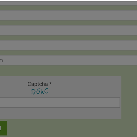
Captcha
*
N