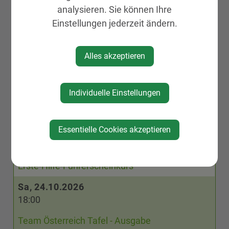
Team Österreich Tafel - Ausgabe
analysieren. Sie können Ihre
Fr, 23.10.2026
Einstellungen jederzeit ändern.
18:30
Lesung "Herbert Dutzler"
Alles akzeptieren
Sa, 24.10.2026
08:30
Individuelle Einstellungen
BauernMARKT
Essentielle Cookies akzeptieren
Sa, 24.10.2026
09:00
Erste-Hilfe-Führerscheinkurs
Sa, 24.10.2026
18:00
Team Österreich Tafel - Ausgabe