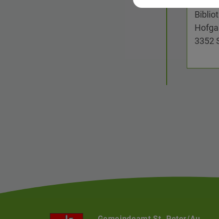
Biblio
Hofga
3352 
Gemeindeamt St. Peter/Au