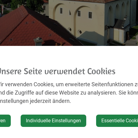
nsere Seite verwendet Cookies
 04. Januar 2027, 15:30 Uhr bis 16:00 Uhr
ir verwenden Cookies, um erweiterte Seitenfunktionen 
nd die Zugriffe auf diese Website zu analysieren. Sie kön
ßt du, wo die Geschichten
instellungen jederzeit ändern.
ren
Individuelle Einstellungen
Essentielle Cook
Veranstaltungsort
Dies