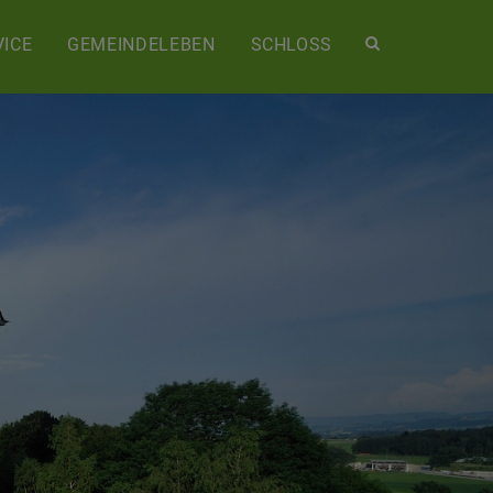
Site
ICE
GEMEINDELEBEN
SCHLOSS
search
toggle