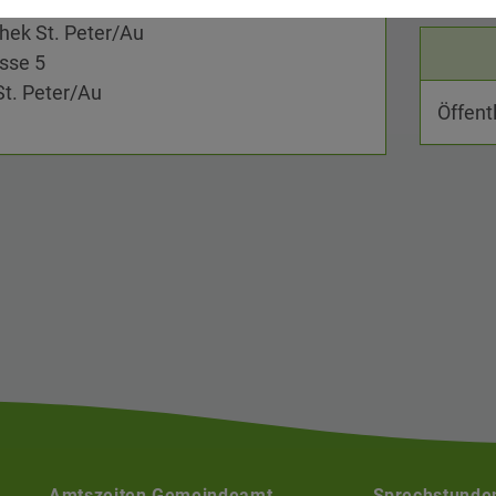
thek St. Peter/Au
sse 5
St. Peter/Au
Öffent
Amtszeiten Gemeindeamt
Sprechstunde