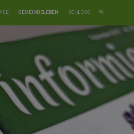
Site
ICE
GEMEINDELEBEN
SCHLOSS
search
toggle