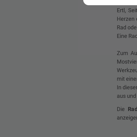
Unter d
Ertl, S
Herzen d
Rad ode
Eine Rad
Zum Auf
Mostvie
Werkzeug
mit ein
In diese
aus und 
Die
Rad
anzeigen