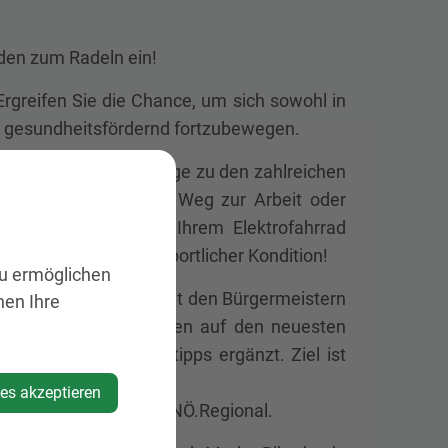
aden zum Radeln ein!
rgreifen Sie die Chance, um sich sowohl in
und gesundheitsfördernd fortzubewegen.
kes bezwingen. Ausflüge zu den zahlreichen
dtour, aber auch den Weg zur Arbeit oder
ürgerIn bequem mit Ihrem Elektrofahrrad
gig von Alter oder sportlicher Kondition!
zu ermöglichen
-Region“ gemeinsam mit den Bürgermeistern
nen Ihre
routen der Region wurden auf den neuesten
triebe und Ausflugstipps ergänzt. Ziel ist
ies akzeptieren
ement Mostviertel der NÖ.Regional.