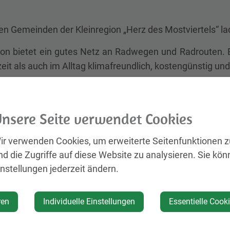
en Gemeinden der Kleinregion „Herz des Mostviertels“ l
ion bietet ein gutes Netz an Radwegen und Radrouten. E
zeit als auch im Alltag klimafreundlich, kostengünstig 
erschiedlichen Höhenmeter lassen sich bestens mit E-Bi
ürdigkeiten der Region oder eine gastronomische Ra
nsere Seite verwendet Cookies
 Einkäufe und Arztbesuche können Sie als Gemeindeb
gen. Fahrradfahren erlebt eine neue Dimension – unabhän
ir verwenden Cookies, um erweiterte Seitenfunktionen 
rt der neuen Radsaison wurde die Radkarte der „E-Bike
nd die Zugriffe auf diese Website zu analysieren. Sie kön
inregion Herz des Mostviertels überarbeitet. Die Rad
instellungen jederzeit ändern.
ebracht sowie weitere fahrradfreundliche Gastronomiebe
Radfahren im Alltag zu stärken.
ren
Individuelle Einstellungen
Essentielle Cook
t wird das Projekt „E-Bike-Region“ vom Mobilitätsmanag