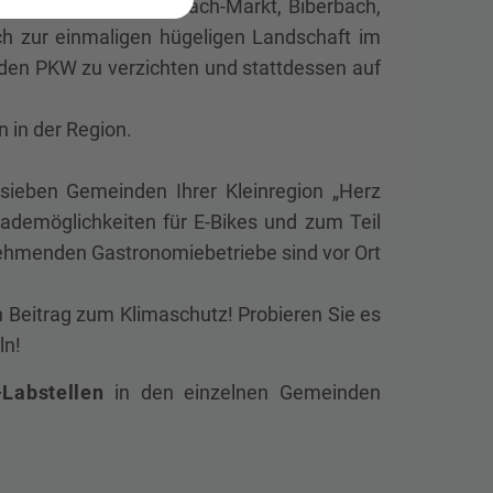
ie Gemeinden Aschbach-Markt, Biberbach,
ach zur einmaligen hügeligen Landschaft im
f den PKW zu verzichten und stattdessen auf
 in der Region.
 sieben Gemeinden Ihrer Kleinregion „Herz
Lademöglichkeiten für E-Bikes und zum Teil
lnehmenden Gastronomiebetriebe sind vor Ort
en Beitrag zum Klimaschutz! Probieren Sie es
ln!
-Labstellen
in den einzelnen Gemeinden