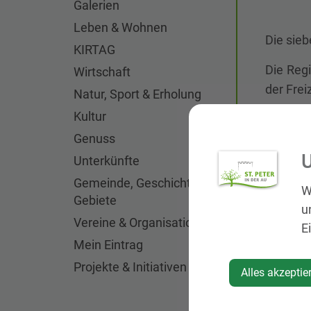
Galerien
Leben & Wohnen
Die sieb
KIRTAG
Die Reg
Wirtschaft
der Frei
Natur, Sport & Erholung
Kultur
Die unt
Genuss
Sehensw
U
Schule,
Unterkünfte
zurückle
Gemeinde, Geschichte,
W
Gebiete
Zum Sta
u
Vereine & Organisationen
der Kle
E
Mein Eintrag
Stand g
es, das 
Projekte & Initiativen
Alles akzeptie
Begleite