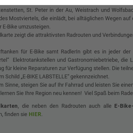
em Slogan
„Wir sind E-Bike-Region“
bekennen sich d
eitenstetten, St. Peter in der Au, Weistrach und Wolfsb
es Mostviertels, die einlädt, bei alltäglichen Wegen au
r E-Bike umzusteigen.
karte zeigt die attraktivsten Radrouten und Verbindungen
tanken für E-Bike samt RadlerIn gibt es in jeder der
rtel“ Elektrotankstellen und Gastronomiebetriebe, die 
 für kleine Reparaturen zur Verfügung stellen. Die tei
em Schild „E-BIKE LABSTELLE“ gekennzeichnet.
m Sinne, steigen Sie auf Ihr Fahrrad und leisten Sie ein
lernen Sie Ihre Region neu kennen! Viel Spaß beim Rade
karten
, die neben den Radrouten auch alle
E-Bike
, finden sie
HIER
.