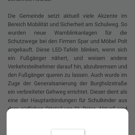
Die Gemeinde setzt aktuell viele Akzente im
Bereich Mobilität und Sicherheit am Schulweg. So
wurden neue Warnblinkanlagen für die
Schutzwege bei den Firmen Spar und Möbel Polt
angekauft. Diese LED-Tafeln blinken, wenn sich
ein Fußgänger nähert, und weisen andere
Verkehrsteilnehmer darauf hin, abzubremsen und
den Fußgänger queren zu lassen. Auch wurde im
Zuge der Generalsanierung der Burgholzstraße
ein verbreiteter Gehweg errichtet. Dieser dient als
eine der Hauptanbindungen für Schulkinder aus
dem südlichen Ortsteil von St. Peter. Aktuell wird
an weiteren Projekten gearbeitet, wie etwa der
Querungshilfe über die B122 inklusive eines Geh-
und Radweges zum