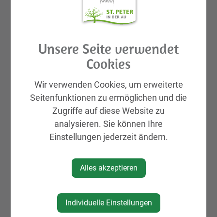
Naherholungsgebiet Burgholz bzw. ins
Betriebsgebiet und zur Apotheke. Auch das
Anbringen neuer Bodenmarkierungen in allen
Unsere Seite verwendet
Tempo-30-Zonen wird umgesetzt. So sollen die
Cookies
Kinder von St. Peter in Zukunft sicherer und öfter
zu Fuß, per Rad oder Roller in die Schule
Wir verwenden Cookies, um erweiterte
kommen.
Seitenfunktionen zu ermöglichen und die
Zugriffe auf diese Website zu
analysieren. Sie können Ihre
Einstellungen jederzeit ändern.
Alles akzeptieren
Individuelle Einstellungen