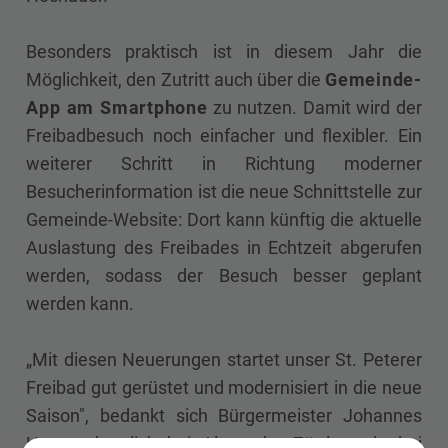
Besonders praktisch ist in diesem Jahr die
Möglichkeit, den Zutritt auch über die
Gemeinde-
App am Smartphone
zu nutzen. Damit wird der
Freibadbesuch noch einfacher und flexibler. Ein
weiterer Schritt in Richtung moderner
Besucherinformation ist die neue Schnittstelle zur
Gemeinde-Website: Dort kann künftig die aktuelle
Auslastung des Freibades in Echtzeit abgerufen
werden, sodass der Besuch besser geplant
werden kann.
„Mit diesen Neuerungen startet unser St. Peterer
Freibad gut gerüstet und modernisiert in die neue
Saison", bedankt sich Bürgermeister Johannes
Heuras herzlich bei Alexander Zöttl sowie bei