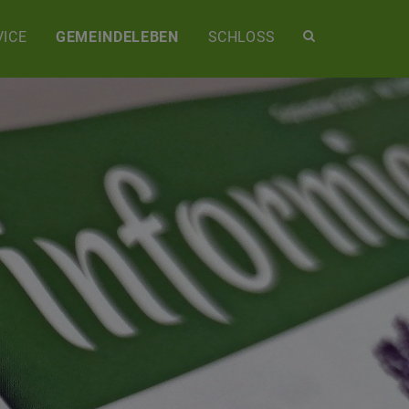
Site
ICE
GEMEINDELEBEN
SCHLOSS
search
toggle