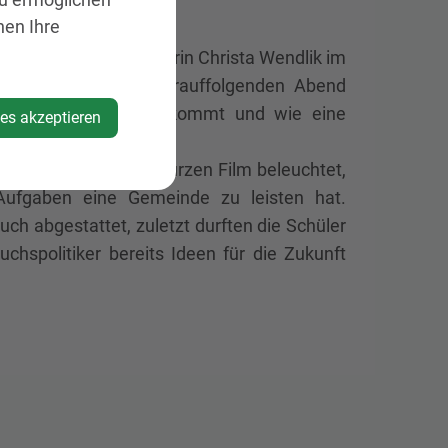
nen Ihre
nsam mit ihrer Lehrerin Christa Wendlik im
inderatssitzung am darauffolgenden Abend
in den Gemeinderat kommt und wie eine
ies akzeptieren
elplatz - mit einem kurzen Film beleuchtet,
 Aufgaben eine Gemeinde zu leisten hat.
h abgestattet, zuletzt durften die Schüler
chspolitiker bereits Ideen für die Zukunft