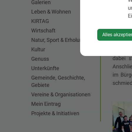
Galerien
u
Leben & Wohnen
E
Bürgerm
KIRTAG
Sitzung
Wirtschaft
aufgeb
Alles akzeptie
Natur, Sport & Erholung
Gemeind
Kultur
Die Aufg
dabei s
Genuss
Anschli
Unterkünfte
im Bürg
Gemeinde, Geschichte,
schmied
Gebiete
Vereine & Organisationen
Mein Eintrag
Projekte & Initiativen