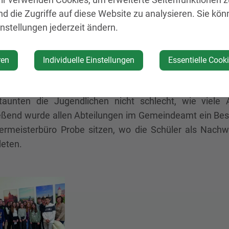
nd die Zugriffe auf diese Website zu analysieren. Sie kön
instellungen jederzeit ändern.
eister Johannes Heuras empfing die Jugendlichen gemei
ssaal, wo bereits alles für die konstituierende Geme
aut war. Gemeinsam wurde durchgespielt, wie man 
ren
Individuelle Einstellungen
Essentielle Cook
eratssitzung abläuft.
aben einer Gemeinde - von der Infrastruktur bis zum Spi
taunten die Jugendlichen nicht schlecht, wie viele
eßend wurde allen Abteilungen im Gemeindeamt ein Besuc
ermeisterbüro Probe sitzen, wo die Schüler als Nachwu
eten.