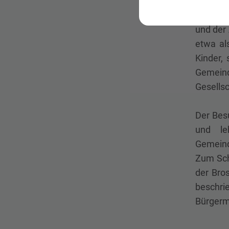
Anschl
Mitarbei
und der
etwa al
Kinder,
Gemeind
Gesellsc
Der Bes
und le
Gemeind
Zum Sch
der Bro
beschr
Bürgerme