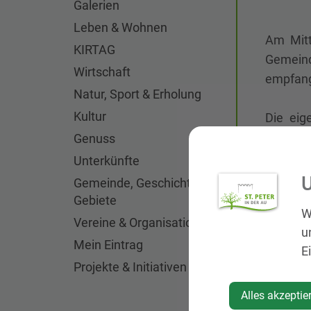
Galerien
Leben & Wohnen
Am Mitt
KIRTAG
Gemein
Wirtschaft
empfange
Natur, Sport & Erholung
Kultur
Die eig
Schüler
Genuss
zahlrei
Unterkünfte
U
Gemeinde, Geschichte,
Mit ein
Gebiete
W
Sitzungs
Vereine & Organisationen
u
Neugier
Mein Eintrag
E
Gemeind
Projekte & Initiativen
berichte
Alles akzeptie