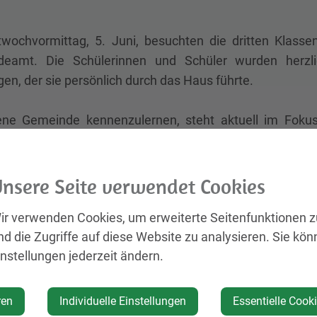
wochvormittag, 5. Juni, besuchten die dritten Klasse
deamt. Die Schülerinnen und Schüler wurden herzl
n, der sie persönlich durch das Haus führte.
ene Gemeinde kennenzulernen, steht aktuell im Fokus
 wurden bereits im Vorfeld von ihren Lehrerinnen auf d
che Fragen im Gepäck.
nsere Seite verwendet Cookies
em informativen Kurzfilm wurden sie in die umfangreic
ir verwenden Cookies, um erweiterte Seitenfunktionen 
saal durften die Kinder Platz nehmen und kurz in die Ro
nd die Zugriffe auf diese Website zu analysieren. Sie kön
de lauschten die Kinder den Erklärungen des Bürg
instellungen jederzeit ändern.
eratswahlen, die Zusammensetzung der Großgemeinde 
te.
ren
Individuelle Einstellungen
Essentielle Cook