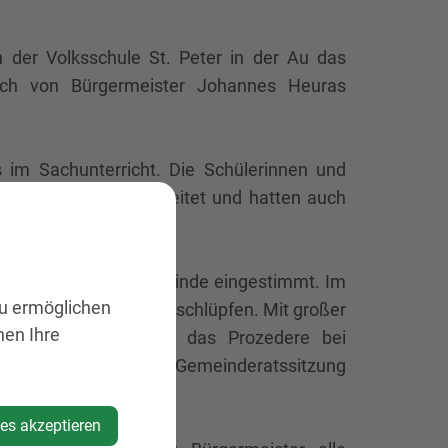
n der Volksschule St. Peter in der Au das
ich von Bürgermeister Johannes Heuras
 im Sachunterricht. Die Schülerinnen und
iese Exkursion vorbereitet und hatten auch
hen Aufgaben der Gemeinde eingestimmt. Im
zu ermöglichen
lle eines Gemeinderats schlüpfen. Mit großer
nen Ihre
ermeisters, der über das Prozedere bei
und den Ablauf einer Gemeinderatssitzung
ies akzeptieren