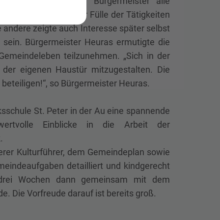
eindeamtes, wo der Bürgermeister alle
n beeindruckt von der Fülle der Tätigkeiten
andere zeigte auch Interesse später selbst
sein. Bürgermeister Heuras ermutigte die
 Gemeindeleben teilzunehmen. „Sich in der
 der eigenen Haustür mitzugestalten. Die
 beteiligen!“, so Bürgermeister Heuras.
sschule St. Peter in der Au eine spannende
wertvolle Einblicke in die Arbeit der
.
terer Kulturführer, dem Gemeindeplan sowie
eindeaufgaben detailliert und kindgerecht
p drei Wochen dann gemeinsam mit dem
. Die Vorfreude darauf ist bereits groß.