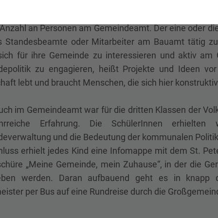
ießend ging es durch die Räumlichkeiten des Gem
terInnen und deren Aufgaben vorstellte. Die Kinder ware
 Anzahl an Personen am Gemeindeamt. Der eine oder die 
s Standesbeamte oder Mitarbeiter am Bauamt tätig zu 
 sich für ihre Gemeinde zu interessieren und aktiv am
epolitik zu engagieren, heißt Projekte und Ideen vor
haft lebt und braucht Menschen, die sich hier konstruktiv
uch im Gemeindeamt war für die dritten Klassen der Volk
hrreiche Erfahrung. Die SchülerInnen erhielten 
everwaltung und die Bedeutung der kommunalen Politik
luss erhielt jedes Kind eine Infomappe mit dem St. Pe
schüre „Meine Gemeinde, mein Zuhause“, in der die Gem
ieben werden. Daran aufbauend geht es in knap
ister per Bus auf eine Rundreise durch die Großgemeinde