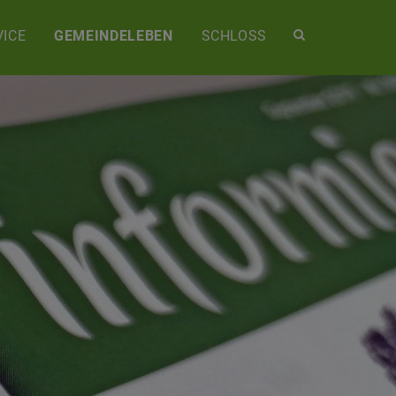
Site
ICE
GEMEINDELEBEN
SCHLOSS
search
toggle