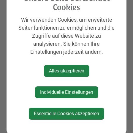
Cookies
Michael bedankte sich bei allen Mitläuferinnen,
BegleiterInnen und UnterstützerInnen, die dieses
Wir verwenden Cookies, um erweiterte
Projekt möglich gemacht hatten. Besonders hob
Seitenfunktionen zu ermöglichen und die
er die Hilfe seiner Familie hervor, die ihn
Zugriffe auf diese Website zu
unterwegs immer wieder mit Verpflegung,
analysieren. Sie können Ihre
Getränken und Zuspruch versorgte – ganz gleich,
Einstellungen jederzeit ändern.
ob es um Nudeln, Energieriegel oder einfach eine
Flasche Wasser ging.
Alles akzeptieren
Ein starkes Zeichen für Teamgeist und
Ausdauer
Individuelle Einstellungen
Mit der erfolgreichen Umrundung des „Herz
Mostviertel Rundwanderweges“ setzte Michael
Essentielle Cookies akzeptieren
Starzer ein starkes Zeichen: für sportlichen
Ehrgeiz, für Durchhaltevermögen – und für die