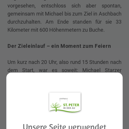
vorgesehen, entschloss sich aber spontan,
gemeinsam mit Michael bis zum Ziel in Aschbach
durchzuhalten. Am Ende standen für sie 33
Kilometer mit 600 Höhenmetern zu Buche.
Der Zieleinlauf – ein Moment zum Feiern
Um kurz nach 20 Uhr, also rund 15 Stunden nach
dem Start, war es soweit: Michael Starzer
erreichte Aschbach – erschöpft, aber
überglücklich. Mit ihm liefen Helene Kogler sowie
die beiden Radbegleiter ins Ziel, wo bereits
Freunde, Familie, Nachbarn und viele
Laufbegeisterte warteten. Der Empfang war
herzlich und bewegend.
Unsere Seite verwendet