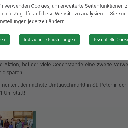
ir verwenden Cookies, um erweiterte Seitenfunktionen 
nd die Zugriffe auf diese Website zu analysieren. Sie kön
ich zur Sache ging es am Samstag, 9. März 2024, beim 
instellungen jederzeit ändern.
lle.
erätin Silvia Krendl organisierte mit dem Familienref
ren
Individuelle Einstellungen
Essentielle Cook
ehr eine Kauf- und Tauschbörse für allerlei Kindersache
eld sehr begehrt und so gab es wieder ein umfangr
gen, von Kleidung bis zu Büchern war alles dabei und lo
lle Aktion, bei der viele Gegenstände eine zweite Ver
eld sparen!
ormerken: der nächste Umtauschmarkt in St. Peter in de
1 Uhr statt!