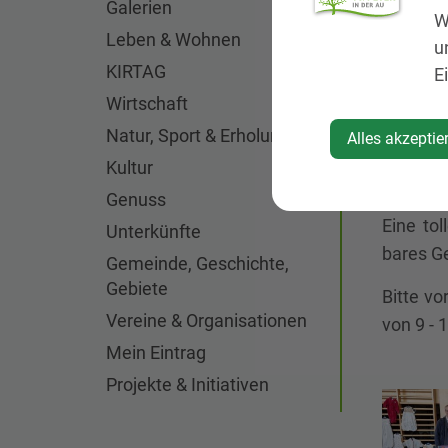
Galerien
W
Leben & Wohnen
u
Ordentl
KIRTAG
E
Zeller Ha
Wirtschaft
Gemeind
Natur, Sport & Erholung
Alles akzeptie
einmal m
Kultur
im Vorf
Puppenwa
Genuss
Eine to
Unterkünfte
bares G
Gemeinde, Geschichte,
Gebiete
Bitte v
Vereine & Organisationen
von 9 - 1
Mein Eintrag
Projekte & Initiativen