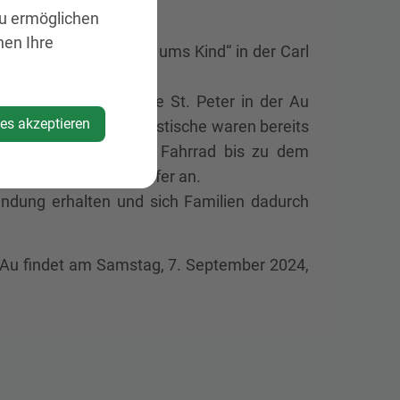
zu ermöglichen
nen Ihre
Umtauschmarkt „Rund ums Kind“ in der Carl
erat der Marktgemeinde St. Peter in der Au
ies akzeptieren
n. Die rund 70 Verkaufstische waren bereits
eiches Angebot. Vom Fahrrad bis zu dem
ckte wieder viele Käufer an.
wendung erhalten und sich Familien dadurch
r Au findet am Samstag, 7. September 2024,