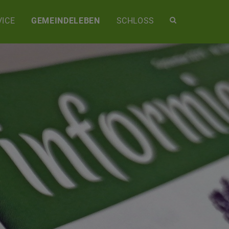
Site
ICE
GEMEINDELEBEN
SCHLOSS
search
toggle