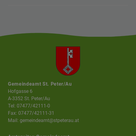
Gemeindeamt St. Peter/Au
Hofgasse 6
A-3352 St. Peter/Au
Tel: 07477/42111-0
Fax: 07477/42111-31
Mail:
gemeindeamt@stpeterau.at