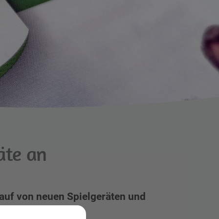
äte an
uf von neuen Spielgeräten und
er in der Au.