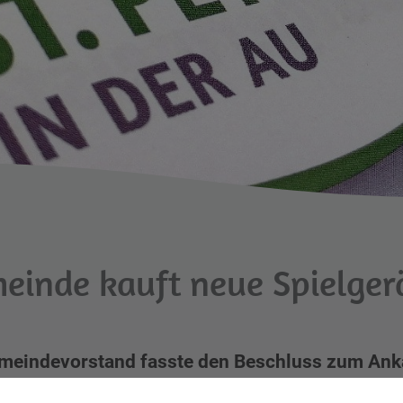
einde kauft neue Spielger
meindevorstand fasste den Beschluss zum Anka
ollerständer-Anlage für die Volksschule St. Pet