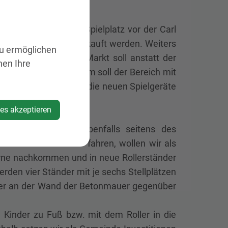
 Schaukelanlage am Spielplatz vor der Carl
 samt Rutschbock angekauft werden. Weiters
zu ermöglichen
der Kindergarten im Markt soll anstatt der
nen Ihre
ue erhalten. Außerdem soll der Bereich mit
wird die Gemeinde in die neuen Spielgeräte
ies akzeptieren
r in der Au wurde ebenfalls seitens des
ler zur Volksschule fahren, wollen wir als
erne nachkommen und in neue Rollerständer
rden vier Ständer mit je sechs Stellplätzen
tänder an der Wand der Betonmauer gegenüber
e Kinder zu Fuß bzw. mit dem Roller in die