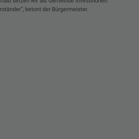
alb setzen wir als Gemeinde Investitionen
rständer“, betont der Bürgermeister.