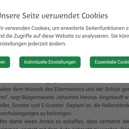
nsere Seite verwendet Cookies
d des mittlerweile schon sehr desolaten Zustandes der
Halle soll ein neues Schaukelgerüst für zwei Schaukeln
ir verwenden Cookies, um erweiterte Seitenfunktionen 
lant, einen Bereich zum Balancieren zu schaffen. Auch 
nd die Zugriffe auf diese Website zu analysieren. Sie kön
n und nicht mehr reparierbaren Spielkombination eine ne
instellungen jederzeit ändern.
euen Fallschutz ausgestattet werden. Rund 15.000 Euro 
ren.
ren
Individuelle Einstellungen
Essentielle Cook
teres Projekt im Bereich der Volksschule St. Pete
evorstandes bewilligt. „Da vermehrt Kinder mit dem Rol
halter dem Wunsch des Elternvereins und der Schule g
ren“, sagt Bürgermeister Johannes Heuras. Angekauft we
roller, Scooter und E-Scooter. Geplant ist, die Rollers
ksschuleinganges zu befestigen.
ffen damit einen Anreiz zu schaffen, dass vermehrt di