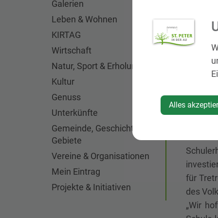
Galerien
Leben & Wohnen
U
Aufgrun
KIRTAG
Zeller-
W
Wirtschaft
ist gep
u
Natur, Sport & Erholung
defekte
E
Kultur
einem n
investie
Genuss
Alles akzeptie
Unterkünfte
Ein wei
Gemeinde, Geschichte,
Gemeind
Gebiete
Schuler
Vereine & Organisationen
investie
Mein Eintrag
für Tret
Projekte & Initiativen
des Vol
„Wir ho