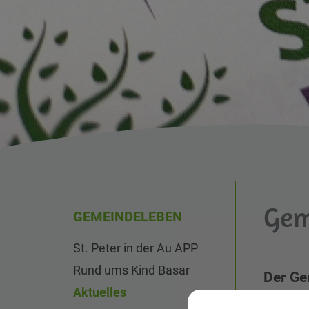
Gem
GEMEINDELEBEN
St. Peter in der Au APP
Rund ums Kind Basar
Der Ge
Aktuelles
einer R