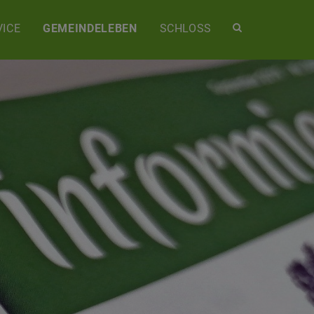
Site
ICE
GEMEINDELEBEN
SCHLOSS
search
toggle