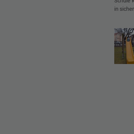
Schule 
in siche