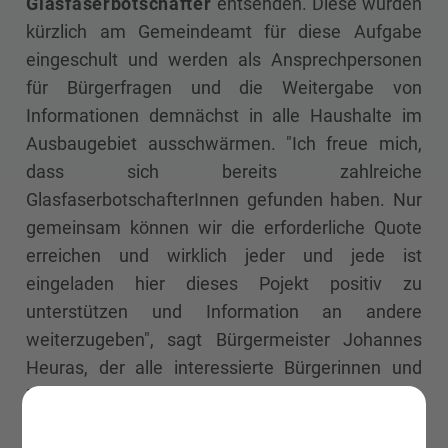
Glasfaserbotschafter
entsenden. Diese wurden
kürzlich am Gemeindeamt für diese Aufgabe
eingeschult und werden als Ansprechpersonen
für Bürgerfragen und die Weitergabe von
Informationen demnächst in alle Haushalte im
Ausbaugebiet ausschwärmen. "Ich freue mich,
dass sich bereits zahlreiche
GlasfaserbotschafterInnen gefunden haben. Nur
gemeinsam können wir die erforderliche Quote
erreichen und wirklich jeder und jede ist
eingeladen hier dieses Pojekt positiv zu
unterstützen und Information an andere
weiterzugeben", sagt Bürgermeister Johannes
Heuras, der alle interessierte Bürgerinnen und
Bürger zu einem Informationsabend lädt.
Am
Mittwoch, 3. November
, findet um
19.30