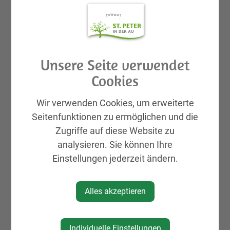
Uhr in der Carl Zeller-Halle
eine große
Informationsveranstaltung
rund ums Thema
Glasfaserausbau in St. Peter/Au statt. Alle
Bürgerinnen und Bürger sind herzlich willkommen
Unsere Seite verwendet
und erfahren alle wichtigen Details aus erster
Cookies
Hand.
Wir verwenden Cookies, um erweiterte
Seitenfunktionen zu ermöglichen und die
Es gelten die aktuellen Covid-19-
Zugriffe auf diese Website zu
Bestimmungen!
analysieren. Sie können Ihre
Einstellungen jederzeit ändern.
Alles akzeptieren
Individuelle Einstellungen