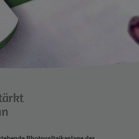
tärkt
nn
stehende Photovoltaikanlage der