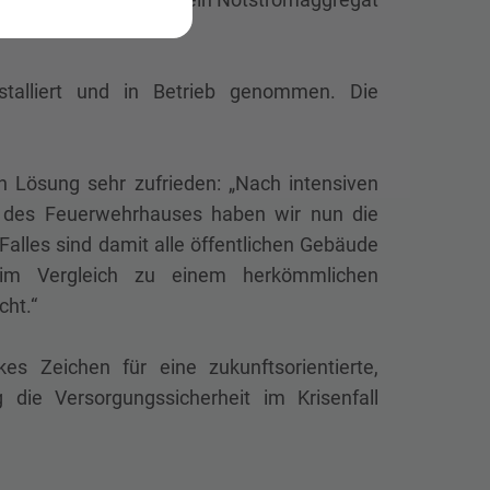
talliert und in Betrieb genommen. Die
n Lösung sehr zufrieden: „Nach intensiven
 des Feuerwehrhauses haben wir nun die
Falles sind damit alle öffentlichen Gebäude
 im Vergleich zu einem herkömmlichen
ht.“
es Zeichen für eine zukunftsorientierte,
 die Versorgungssicherheit im Krisenfall