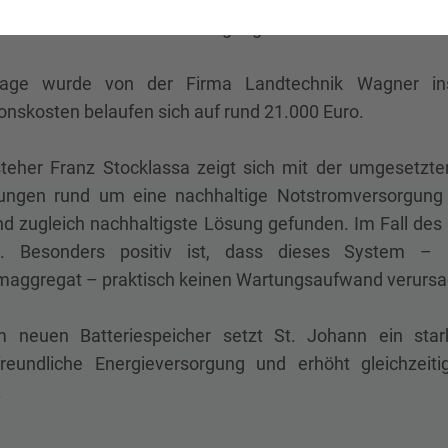
aufzuladen und so die Versorgung aufrechtzuerhalten.
lage wurde von der Firma Landtechnik Wagner ins
ionskosten belaufen sich auf rund 21.000 Euro.
steher Franz Stocklassa zeigt sich mit der umgesetzte
ungen rund um eine nachhaltige Notstromversorgung
d zugleich nachhaltigste Lösung gefunden. Im Fall des 
gt. Besonders positiv ist, dass dieses System –
maggregat – praktisch keinen Wartungsaufwand verursac
 neuen Batteriespeicher setzt St. Johann ein stark
reundliche Energieversorgung und erhöht gleichzeitig
.