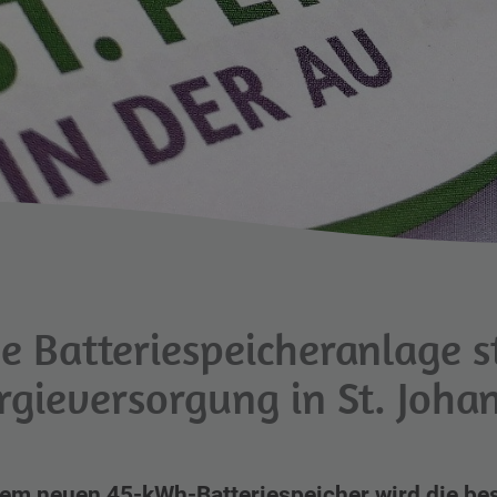
e Batteriespeicheranlage s
rgieversorgung in St. Joha
nem neuen 45-kWh-Batteriespeicher wird die be