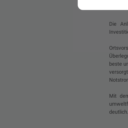
wieder 
Die An
Investit
Ortsvor
Überleg
beste un
versor
Notstro
Mit dem
umweltf
deutlich