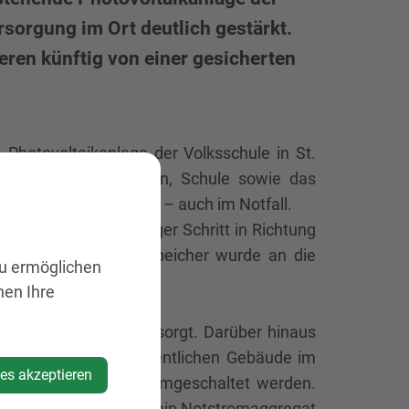
rsorgung im Ort deutlich gestärkt.
eren künftig von einer gesicherten
Photovoltaikanlage der Volksschule in St.
gestärkt. Kindergarten, Schule sowie das
 und Wärmeversorgung – auch im Notfall.
t. Johann ein wichtiger Schritt in Richtung
 Der 45-kWh-Batteriespeicher wurde an die
zu ermöglichen
ngeschlossen.
nen Ihre
e zu 100 Prozent versorgt. Darüber hinaus
 die Heizung der öffentlichen Gebäude im
ies akzeptieren
auf Notstrombetrieb umgeschaltet werden.
e Möglichkeit, ihn über ein Notstromaggregat