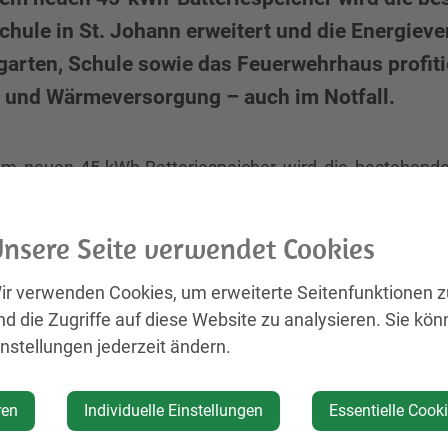
chule in St. Johann erweitert und die Energieve
garten, Schule sowie das Feuerwehrhaus profiti
 und Wärmeversorgung – auch im Notfall.
em neuen 45-kWh-Batteriespeicher wird die bestehende 
erweitert und die Energieversorgung im Ort deutlich 
hrhaus profitieren künftig von einer gesicherten Strom-
nsere Seite verwendet Cookies
Inbetriebnahme eines neuen Batteriespeichers wurde in S
tiger Energieversorgung und Krisensicherheit gesetzt.
ir verwenden Cookies, um erweiterte Seitenfunktionen 
nde Photovoltaikanlage auf dem Dach der Volksschule a
nd die Zugriffe auf diese Website zu analysieren. Sie kön
instellungen jederzeit ändern.
n Speicher werden künftig Kindergarten und Volksschul
 das System auch die gesamte Wasserversorgung sowie
ren
Individuelle Einstellungen
Essentielle Cook
 Bedarfsfall kann zudem das gesamte Feuerwehrhaus 
er Batteriespeicher erschöpft sein, besteht zusätzlich di