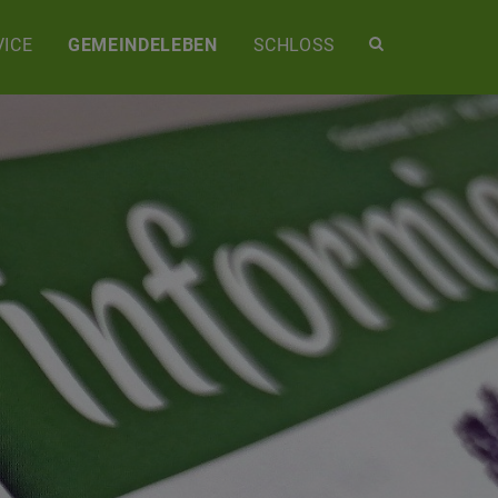
Site
ICE
GEMEINDELEBEN
SCHLOSS
search
toggle