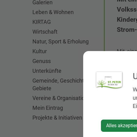
Galerien
Volkss
Leben & Wohnen
Kinder
KIRTAG
Strom-
Wirtschaft
Natur, Sport & Erholung
Kultur
Mit ein
Johann 
Genuss
Feuerwe
Unterkünfte
U
Mit der 
Gemeinde, Geschichte,
nachhal
Gebiete
W
bestehe
u
Vereine & Organisationen
E
Mein Eintrag
Über de
Projekte & Initiativen
sichert
Alles akzeptie
Ort. Im
Sollte d