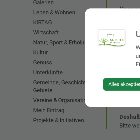
Galerien
Unange
Leben & Wohnen
gefähr
KIRTAG
U
Wirtschaft
Ein einz
Natur, Sport & Erholung
W
Mensche
Kultur
u
Genuss
Gerade i
E
Unterkünfte
Druck. 
auf Ro
Gemeinde, Geschichte,
Alles akzeptie
Gebiete
Die Fol
Vereine & Organisationen
ganze O
Mein Eintrag
Deshalb
Projekte & Initiativen
Bitte we