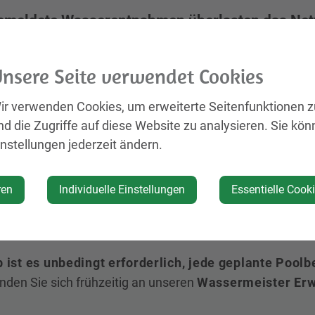
meldete Wasserentnahmen überlasten das Netz
den die Wasserversorgung. Melden Sie Ihre Pool
nsere Seite verwendet Cookies
iger Swimmingpool verschlingt beim Befüllen bis zu 40 
ir verwenden Cookies, um erweiterte Seitenfunktionen 
n an einem ganzen Tag benötigen.
nd die Zugriffe auf diese Website zu analysieren. Sie kön
m Frühling, wenn vielerorts gleichzeitig Pools gefüllt 
instellungen jederzeit ändern.
Unangemeldete Wasserentnahmen in dieser Größenord
hrbruch oder Netzschäden
!
ren
Individuelle Einstellungen
Essentielle Cook
ge: unnötige Einsätze, kostspielige Überprüfungen und i
rtschaften.
 ist es unbedingt erforderlich, jede geplante Poolb
nden Sie sich frühzeitig an unseren
Wassermeister Er