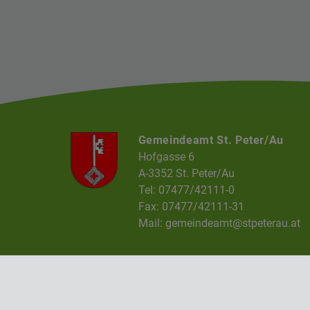
Gemeindeamt St. Peter/Au
Hofgasse 6
A-3352 St. Peter/Au
Tel: 07477/42111-0
Fax: 07477/42111-31
Mail:
gemeindeamt@stpeterau.at
Impressum
Datenschutz