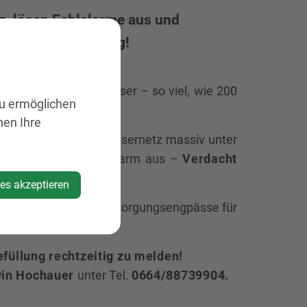
, lösen Fehlalarme aus und
füllung rechtzeitig!
m³ kostbares Trinkwasser – so viel, wie 200
zu ermöglichen
nen Ihre
werden, gerät unser Wassernetz massiv unter
nung lösen schnell Alarm aus –
Verdacht
ies akzeptieren
m schlimmsten Fall Versorgungsengpässe für
efüllung rechtzeitig zu melden!
win Hochauer
unter Tel.
0664/88739904.