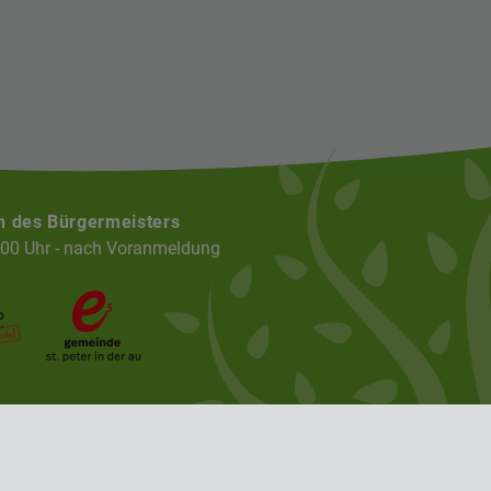
n des Bürgermeisters
:00 Uhr - nach Voranmeldung