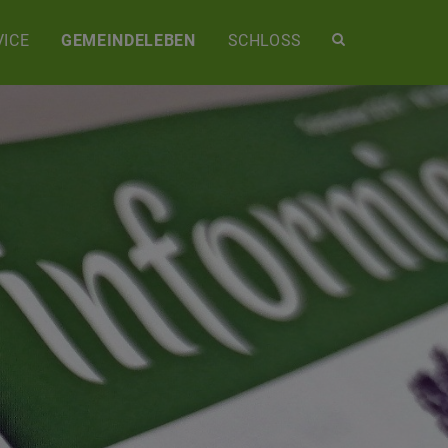
Site
ICE
GEMEINDELEBEN
SCHLOSS
search
toggle