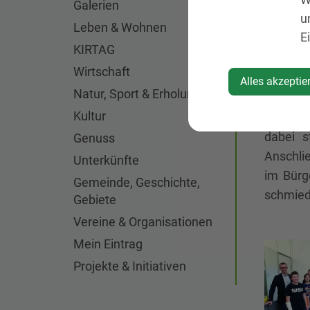
Galerien
u
Leben & Wohnen
E
Bürgerm
KIRTAG
Sitzung
Wirtschaft
aufgeb
Alles akzeptie
Natur, Sport & Erholung
Gemeind
Kultur
Die Aufg
dabei s
Genuss
Anschli
Unterkünfte
im Bürg
Gemeinde, Geschichte,
schmied
Gebiete
Vereine & Organisationen
Mein Eintrag
Projekte & Initiativen