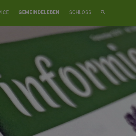
Site
ICE
GEMEINDELEBEN
SCHLOSS
search
toggle