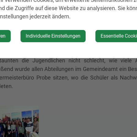
nd die Zugriffe auf diese Website zu analysieren. Sie kön
instellungen jederzeit ändern.
eister Johannes Heuras empfing die Jugendlichen gemei
ssaal, wo bereits alles für die konstituierende Geme
aut war. Gemeinsam wurde durchgespielt, wie man 
ren
Individuelle Einstellungen
Essentielle Cook
eratssitzung abläuft.
aben einer Gemeinde - von der Infrastruktur bis zum Spi
taunten die Jugendlichen nicht schlecht, wie viele
eßend wurde allen Abteilungen im Gemeindeamt ein Besuc
ermeisterbüro Probe sitzen, wo die Schüler als Nachwu
eten.