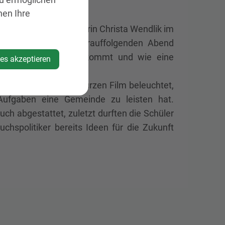
nen Ihre
nsam mit ihrer Lehrerin Christa Wendlik im
inderatssitzung am darauffolgenden Abend
in den Gemeinderat kommt und wie eine
ies akzeptieren
elplatz - mit einem kurzen Film beleuchtet,
 Aufgaben eine Gemeinde zu leisten hat.
h abgestattet, zuletzt durften die Schüler
chspolitiker bereits Ideen für die Zukunft