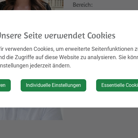
Bereich:
Bauabteilung
Gemeindeamt
nsere Seite verwendet Cookies
Josef Maderthaner
ir verwenden Cookies, um erweiterte Seitenfunktionen 
T 07477/42111-16
nd die Zugriffe auf diese Website zu analysieren. Sie kön
josef.maderthaner@stpete
instellungen jederzeit ändern.
Bereich:
Bauabteilung
ren
Individuelle Einstellungen
Essentielle Cook
Gemeindeamt
Standesamt