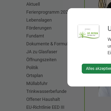
Aktuell
Ferienprogramm 2026
Lebenslagen
U
Förderungen
Fundamt
W
Dokumente & Formulare
u
JA zu Glasfaser
E
Öffnungszeiten
Politik
Alles akzeptie
Ortsplan
Müllabfuhr
Trinkwasserbefunde
Offener Haushalt
EU-Richtlinie EED III