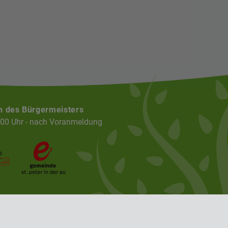
n des Bürgermeisters
:00 Uhr - nach Voranmeldung