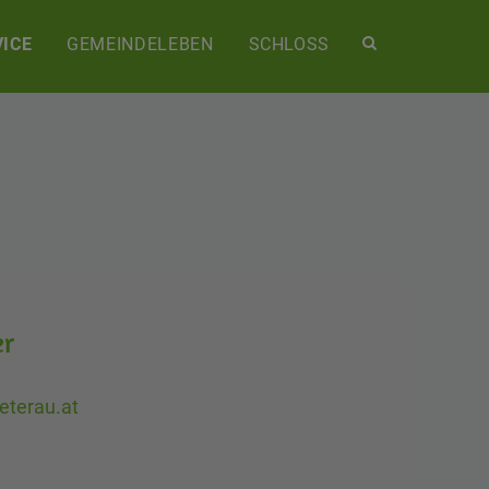
Site
ICE
GEMEINDELEBEN
SCHLOSS
search
toggle
er
eterau.at