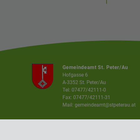
Gemeindeamt St. Peter/Au
Hofgasse 6
A-3352 St. Peter/Au
Tel: 07477/42111-0
Fax: 07477/42111-31
Mail:
gemeindeamt@stpeterau.at
Impressum
Datenschutz