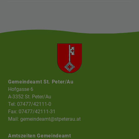
Gemeindeamt St. Peter/Au
Hofgasse 6
A-3352 St. Peter/Au
Tel: 07477/42111-0
Fax: 07477/42111-31
Mail:
gemeindeamt@stpeterau.at
Amtszeiten Gemeindeamt