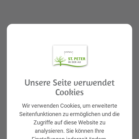
BÜRGERSERVICE
Abgaben, Gebühren und Tarife
GemeindemitarbeiterInnen
Unsere Seite verwendet
Amtstafel Digital
Cookies
Amtswege von A bis Z
Wir verwenden Cookies, um erweiterte
Amtssignatur
Seitenfunktionen zu ermöglichen und die
Abteilungen und Einrichtungen
Zugriffe auf diese Website zu
Aktuell
analysieren. Sie können Ihre