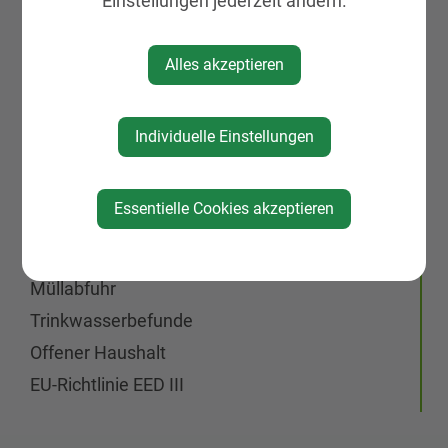
Ferienprogramm 2026
Einstellungen jederzeit ändern.
Lebenslagen
Förderungen
Alles akzeptieren
Fundamt
Dokumente & Formulare
Individuelle Einstellungen
JA zu Glasfaser
Öffnungszeiten
Essentielle Cookies akzeptieren
Politik
Ortsplan
Müllabfuhr
Trinkwasserbefunde
Offener Haushalt
EU-Richtlinie EED III