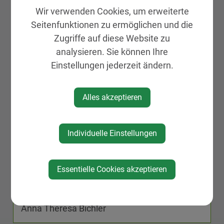
im Workshop eruieren.
Wir verwenden Cookies, um erweiterte
Seitenfunktionen zu ermöglichen und die
Veranstaltungsort
Zugriffe auf diese Website zu
analysieren. Sie können Ihre
Gesundheitszentrum St. Peter in der Au
Einstellungen jederzeit ändern.
Graf-Segur-Platz 6
3352 St. Peter in der Au
Alles akzeptieren
Individuelle Einstellungen
Diese Veranstaltung ist für Kinder geeignet.
Essentielle Cookies akzeptieren
Veranstalter
Anna Theresa Bichler