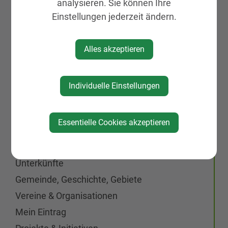
analysieren. Sie können Ihre
Galerien
Einstellungen jederzeit ändern.
Leben & Wohnen
KIRTAG
Alles akzeptieren
Wirtschaft
Natur, Sport & Erholung
Individuelle Einstellungen
Kultur
Genuss
Essentielle Cookies akzeptieren
Kulinarik
BAUERNmarkt
Unterkünfte
Gemeinde, Geschichte, Gebiete
Vereine & Organisationen
Mein Eintrag