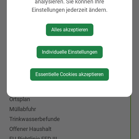
analysieren. Sie können Ihre
Fundamt
Einstellungen jederzeit ändern.
Dokumente & Formulare
JA zu Glasfaser
Alles akzeptieren
Öffnungszeiten
Politik
Individuelle Einstellungen
Bürgermeister
Ortsvorsteher
Essentielle Cookies akzeptieren
Gemeinderat
Gemeinderats​protokolle
Ortsplan
Müllabfuhr
Trinkwasserbefunde
Offener Haushalt
EU-Richtlinie EED III