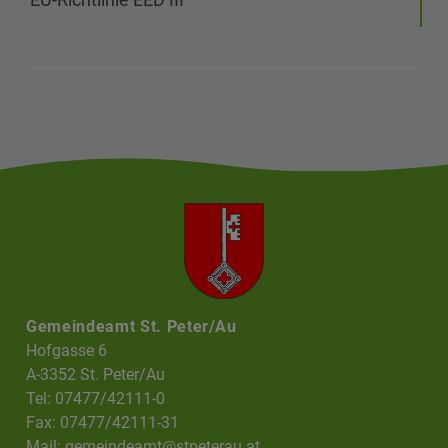
Gemeindeamt St. Peter/Au
Hofgasse 6
A-3352 St. Peter/Au
Tel: 07477/42111-0
Fax: 07477/42111-31
Mail:
gemeindeamt@stpeterau.at