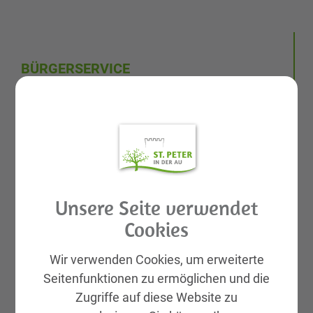
BÜRGERSERVICE
Abgaben, Gebühren und Tarife
GemeindemitarbeiterInnen
Amtstafel Digital
Amtswege von A bis Z
Amtssignatur
Unsere Seite verwendet
Abteilungen und Einrichtungen
Cookies
Aktuell
Ferienprogramm 2026
Wir verwenden Cookies, um erweiterte
Seitenfunktionen zu ermöglichen und die
Lebenslagen
Zugriffe auf diese Website zu
Förderungen