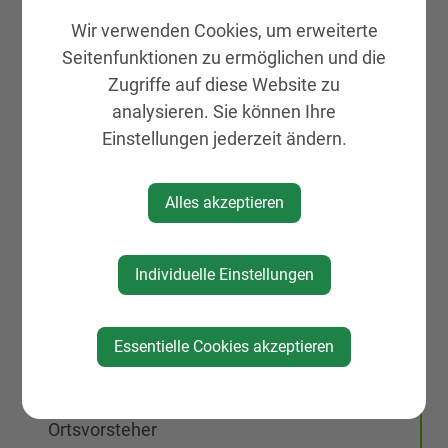
Amtswege von A bis Z
Wir verwenden Cookies, um erweiterte
Amtssignatur
Seitenfunktionen zu ermöglichen und die
Abteilungen und Einrichtungen
Zugriffe auf diese Website zu
Aktuell
analysieren. Sie können Ihre
Ferienprogramm 2026
Einstellungen jederzeit ändern.
Lebenslagen
Förderungen
Alles akzeptieren
Fundamt
Dokumente & Formulare
Individuelle Einstellungen
JA zu Glasfaser
Öffnungszeiten
Essentielle Cookies akzeptieren
Politik
Bürgermeister
Ortsvorsteher