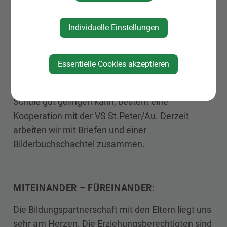
Vorläuferfähigkeiten (lebenspraktische
Kompetenzen, Mathematik, Sprache,
Individuelle Einstellungen
Naturwissenschaften,..) erworben. Die
Entwicklung im letzten Kindergartenjahr wird in
Essentielle Cookies akzeptieren
der Übergangsportfolio – Mappe festgehalten.
Damit der Übergang vom Kindergarten in die
Schule gut gelingen kann, besteht eine
Kooperation mit der VS St.Peter/Au. Derzeit
arbeiten wir mit Briefen und einer
Bilderbuchschachtel zusammen.
MITEINANDER – FÜREINANDER:
Die Bildungspartnerschaft mit den Eltern liegt uns
sehr am Herzen. Die Erziehungsberechtigten sind