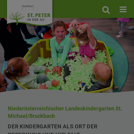
Site
search
toggle
Niederösterreichischer Landeskindergarten St.
Michael/Bruckbach
DER KINDERGARTEN ALS ORT DER