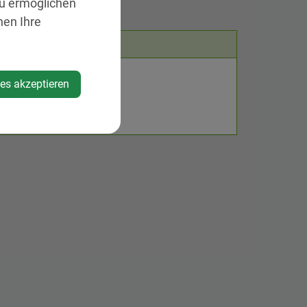
zu ermöglichen
nen Ihre
Standort
tnerstrasse 1
ies akzeptieren
eitenstetten