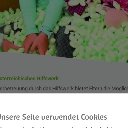
sterreichisches Hilfswerk
erbetreuung durch das Hilfswerk bietet Eltern die Möglichk
gsangeboten auszuwählen: Tagesmütter, Kindertreff, Schül
treuung,...
nsere Seite verwendet Cookies
Infos