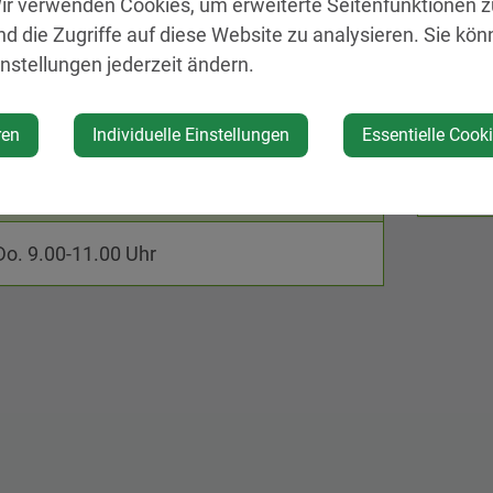
ir verwenden Cookies, um erweiterte Seitenfunktionen 
nd die Zugriffe auf diese Website zu analysieren. Sie kön
instellungen jederzeit ändern.
Kontakt
Amstet
ren
Individuelle Einstellungen
Essentielle Cook
3353 S
Öffnungszeiten
 Do. 9.00-11.00 Uhr