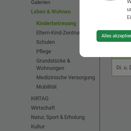
W
Galerien
u
Leben & Wohnen
E
Kinderbetreuung
Eltern-Kind-Zentrum
Alles akzeptie
Schulen
Pflege
Grundstücke &
Di. u.
Wohnungen
Medizinische Versorgung
Mobilität
KIRTAG
Wirtschaft
Natur, Sport & Erholung
Kultur