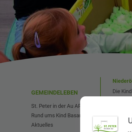
Niederö
Die Kind
GEMEINDELEBEN
Betreuun
St. Peter in der Au APP
Ferienbe
Rund ums Kind Basar
U
Weitere 
Aktuelles