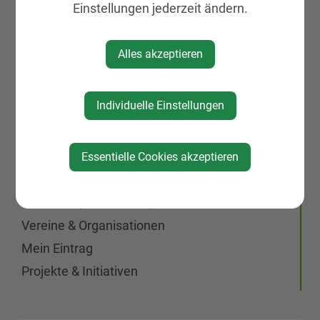
Einstellungen jederzeit ändern.
Medizinische Dienstleister
Mobilität
Alles akzeptieren
KIRTAG
Wirtschaft
Individuelle Einstellungen
Natur, Sport & Erholung
Kultur
Genuss
Essentielle Cookies akzeptieren
Unterkünfte
Gemeinde, Geschichte, Gebiete
Vereine & Organisationen
Mein Eintrag
Projekte & Initiativen