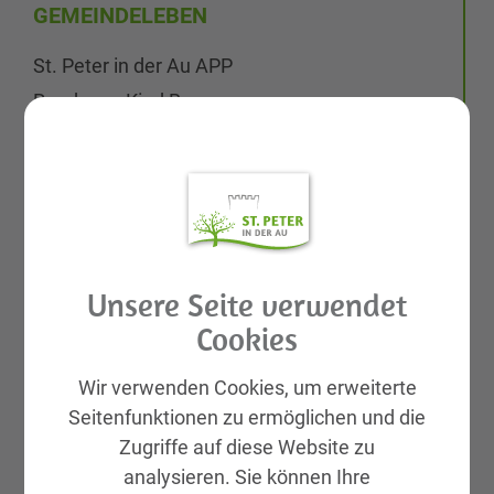
GEMEINDELEBEN
St. Peter in der Au APP
Rund ums Kind Basar
Aktuelles
Galerien
Leben & Wohnen
Kinderbetreuung
Eltern-Kind-Zentrum
Unsere Seite verwendet
Schulen
Cookies
Pflege
Wir verwenden Cookies, um erweiterte
Grundstücke & Wohnungen
Seitenfunktionen zu ermöglichen und die
Medizinische Versorgung
Zugriffe auf diese Website zu
Nacht- & Wochenenddienste
analysieren. Sie können Ihre