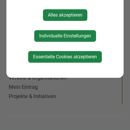
Mobilität
KIRTAG
Alles akzeptieren
Wirtschaft
Natur, Sport & Erholung
Individuelle Einstellungen
Kultur
Genuss
Essentielle Cookies akzeptieren
Unterkünfte
Gemeinde, Geschichte, Gebiete
Vereine & Organisationen
Mein Eintrag
Projekte & Initiativen