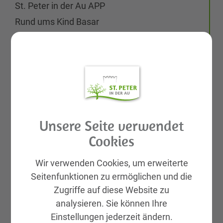
St. Peter in der Au APP
Rund ums Kind Basar
Aktuelles
Galerien
Leben & Wohnen
Kinderbetreuung
Eltern-Kind-Zentrum
Schulen
Unsere Seite verwendet
Pflege
Cookies
Grundstücke & Wohnungen
Wir verwenden Cookies, um erweiterte
Medizinische Versorgung
Seitenfunktionen zu ermöglichen und die
Nacht- & Wochenenddienste
Zugriffe auf diese Website zu
analysieren. Sie können Ihre
Medizinische Dienstleister
Einstellungen jederzeit ändern.