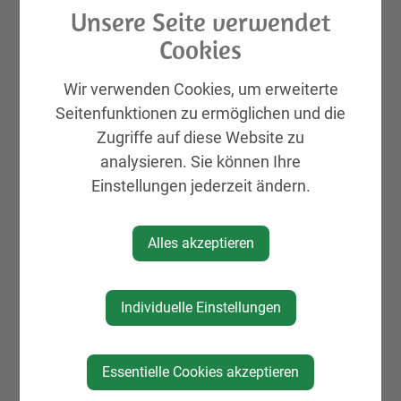
St. Peter in der Au APP
Unsere Seite verwendet
Rund ums Kind Basar
Cookies
Aktuelles
Wir verwenden Cookies, um erweiterte
Galerien
Seitenfunktionen zu ermöglichen und die
Leben & Wohnen
Zugriffe auf diese Website zu
Kinderbetreuung
analysieren. Sie können Ihre
Eltern-Kind-Zentrum
Einstellungen jederzeit ändern.
Schulen
Pflege
Alles akzeptieren
Grundstücke & Wohnungen
Medizinische Versorgung
Individuelle Einstellungen
Nacht- & Wochenenddienste
Medizinische Dienstleister
Essentielle Cookies akzeptieren
Mobilität