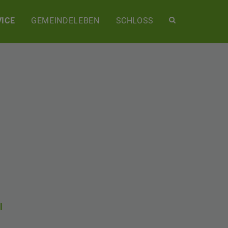
Site
ICE
GEMEINDELEBEN
SCHLOSS
search
toggle
l