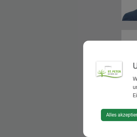
U
W
u
E
Alles akzeptie