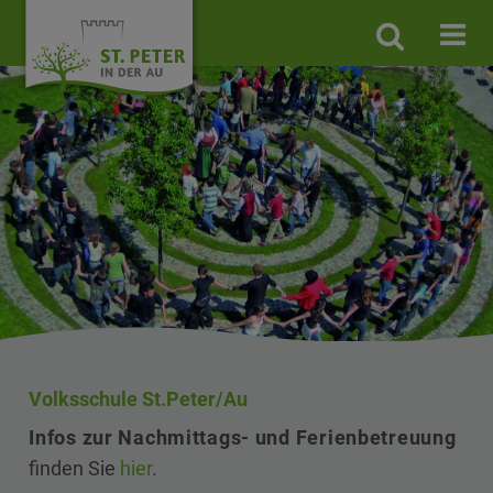
Site
search
toggle
Volksschule St.Peter/Au
Infos zur Nachmittags- und Ferienbetreuung
finden Sie
hier
.