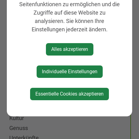
Leben & Wohnen
Seitenfunktionen zu ermöglichen und die
Zugriffe auf diese Website zu
Kinderbetreuung
analysieren. Sie können Ihre
Eltern-Kind-Zentrum
Einstellungen jederzeit ändern.
Schulen
Pflege
Alles akzeptieren
Grundstücke & Wohnungen
Medizinische Versorgung
Individuelle Einstellungen
Mobilität
KIRTAG
Essentielle Cookies akzeptieren
Wirtschaft
Natur, Sport & Erholung
Kultur
Genuss
Unterkünfte