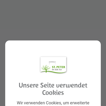
GEMEINDELEBEN
St. Peter in der Au APP
Unsere Seite verwendet
Rund ums Kind Basar
Cookies
Aktuelles
Galerien
Wir verwenden Cookies, um erweiterte