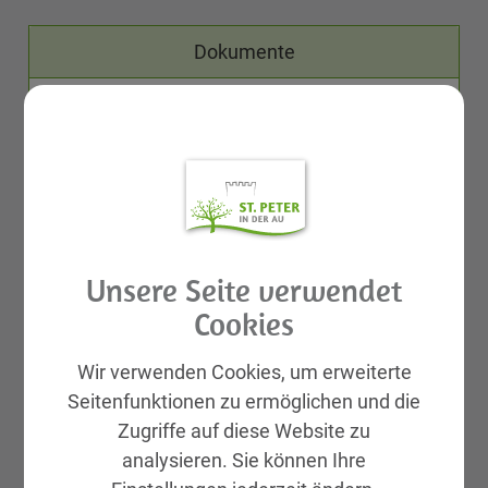
Dokumente
Einladung Carl Zeller Serenade.pdf
Veranstalter
Unsere Seite verwendet
Kulturabteilung NÖ, Kulturreferat
Cookies
Wir verwenden Cookies, um erweiterte
Karten
Seitenfunktionen zu ermöglichen und die
Zugriffe auf diese Website zu
Erwachsene: € 28,-
analysieren. Sie können Ihre
Schüler bis 16 Jahre: € 12,-