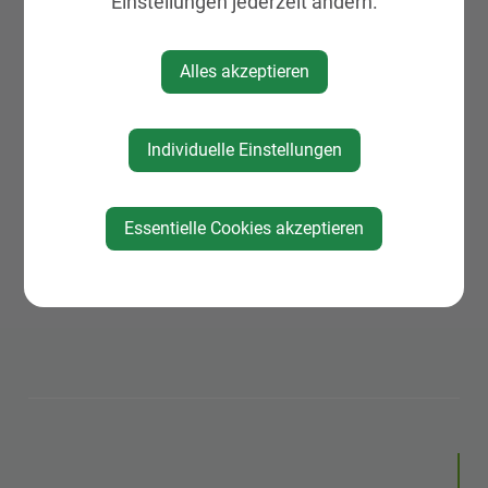
Einstellungen jederzeit ändern.
Vorverkaufskarten sind am Gemeindeamt
sowie bei ADEG Kaubeck sowie im Online-
Alles akzeptieren
Verkauf erhältlich.
ntry.at/carlzellerserenade_2026
Individuelle Einstellungen
Essentielle Cookies akzeptieren