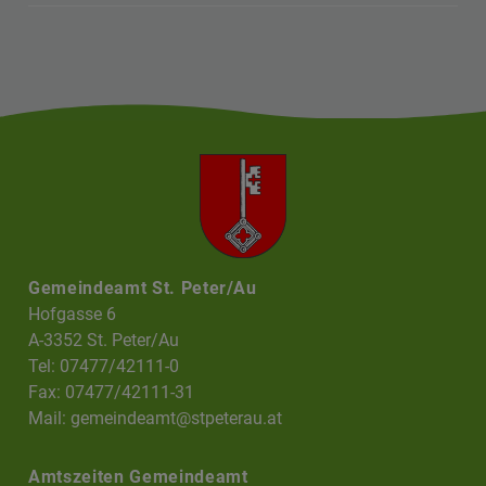
Gemeindeamt St. Peter/Au
Hofgasse 6
A-3352 St. Peter/Au
Tel: 07477/42111-0
Fax: 07477/42111-31
Mail:
gemeindeamt@stpeterau.at
Amtszeiten Gemeindeamt