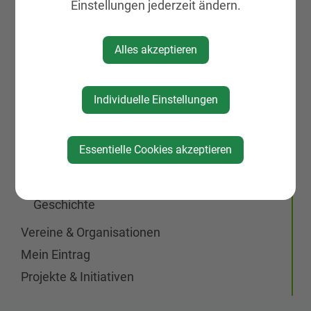
Einstellungen jederzeit ändern.
St. Peter Markt & Dorf
St. Johann/Engstetten
Alles akzeptieren
Neuigkeiten
Veranstaltungen
Individuelle Einstellungen
Vereine & Organisationen
Wirtschaft
Essentielle Cookies akzeptieren
St. Michael am Bruckbach
Kürnberg
Geschichte
Vereine & Organisationen
Mein Eintrag
Projekte & Initiativen