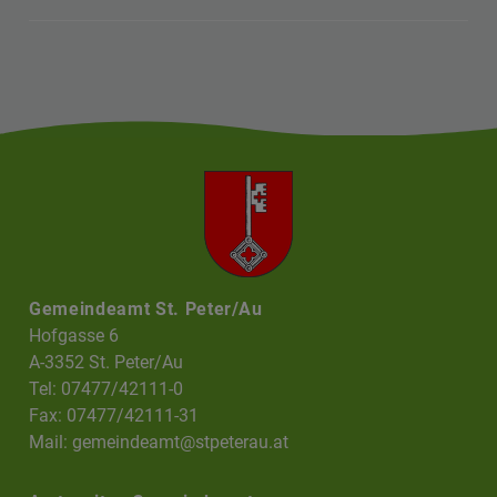
Gemeindeamt St. Peter/Au
Hofgasse 6
A-3352 St. Peter/Au
Tel: 07477/42111-0
Fax: 07477/42111-31
Mail:
gemeindeamt@stpeterau.at