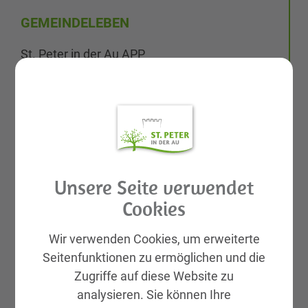
GEMEINDELEBEN
St. Peter in der Au APP
Rund ums Kind Basar
Aktuelles
Galerien
Leben & Wohnen
KIRTAG
Unsere Seite verwendet
Wirtschaft
Cookies
Natur, Sport & Erholung
Kultur
Wir verwenden Cookies, um erweiterte
Genuss
Seitenfunktionen zu ermöglichen und die
Unterkünfte
Zugriffe auf diese Website zu
analysieren. Sie können Ihre
Gemeinde, Geschichte, Gebiete