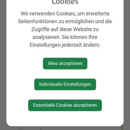
Cookies
Galerien
Wir verwenden Cookies, um erweiterte
Leben & Wohnen
Seitenfunktionen zu ermöglichen und die
KIRTAG
Zugriffe auf diese Website zu
Wirtschaft
analysieren. Sie können Ihre
Natur, Sport & Erholung
Einstellungen jederzeit ändern.
Kultur
Genuss
Alles akzeptieren
Unterkünfte
Gemeinde, Geschichte, Gebiete
Individuelle Einstellungen
St. Peter Markt & Dorf
St. Johann/Engstetten
Essentielle Cookies akzeptieren
St. Michael am Bruckbach
Neuigkeiten