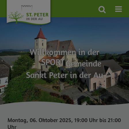
Site
search
toggle
WANDER
FREIZEIT
Willkommen in der
SPORT
Gemeinde
FAMILIEN
Sankt Peter in der Au
UMWELT
Montag, 06. Oktober 2025, 19:00 Uhr bis 21:00
Uhr