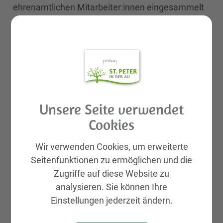
ehrenamtlichen Mitarbeiter:innen eingesammelt
und kostenlos zur Verfügung gestellt. Die
Ausgabe erfolgt ab 18 Uhr direkt an der Rot-
Kreuz-Bezirksstelle St. Peter/Au. Alle Infos zur
Team Österreich Tafel erhalten Sie unter 059 144
51 840.
Unsere Seite verwendet
Veranstaltungsort
Cookies
Bezirksstelle Rotes Kreuz St. Peter/Au
Wir verwenden Cookies, um erweiterte
Burgholz 1
Seitenfunktionen zu ermöglichen und die
3352 St. Peter/Au
Zugriffe auf diese Website zu
analysieren. Sie können Ihre
Einstellungen jederzeit ändern.
Dokumente