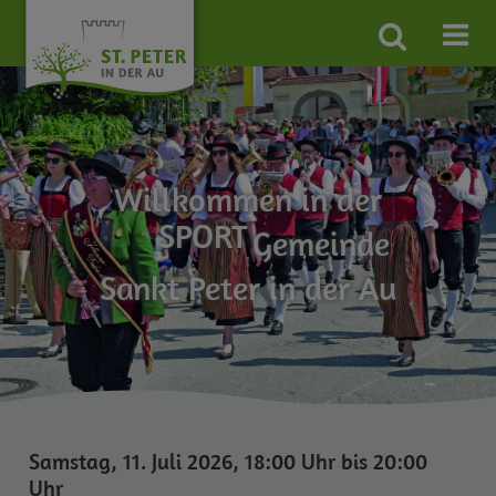
Site
search
toggle
WANDER
FREIZEIT
Willkommen in der
SPORT
Gemeinde
FAMILIEN
Sankt Peter in der Au
UMWELT
Samstag, 11. Juli 2026, 18:00 Uhr bis 20:00
Uhr