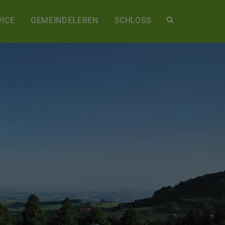
Site
ICE
GEMEINDELEBEN
SCHLOSS
search
toggle