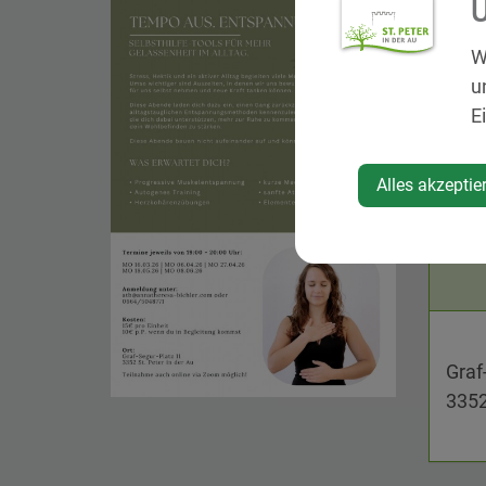
U
Stress
uns be
W
einen 
u
die di
E
Diese 
Progre
sanfte
Alles akzeptie
oder 
Graf
3352