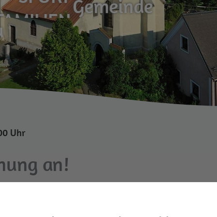
Gemeinde
FAMILIEN
u
UMWELT
:00 Uhr
nung an!
lltag.