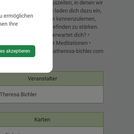
 Umso wichtiger sind Auszeiten, in denen wir
 können. Diese Abende laden dich dazu ein,
zu ermöglichen
n Entspannungsmethoden kennenzulernen,
nen Ihre
halten und dein Wohlbefinden zu stärken.
besucht werden. Was erwartet dich? •
härenzübungen • kurze Meditationen •
eldung unter: atb@annatheresa-bichler.com
ies akzeptieren
Veranstalter
Theresa Bichler
Karten