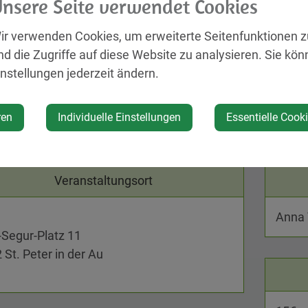
nsere Seite verwendet Cookies
, Hektik und ein aktiver Alltag begleiten viele Menschen.
wusst Zeit für uns selbst nehmen und neue Kraft tanken
ir verwenden Cookies, um erweiterte Seitenfunktionen 
Gang zurückzuschalten und einfache, alltagstaugliche
nd die Zugriffe auf diese Website zu analysieren. Sie kön
ch dabei unterstützen, mehr zur Ruhe zu kommen, abzusc
instellungen jederzeit ändern.
Abende bauen nicht aufeinander auf und können einzeln 
ssive Muskelentspannung • Autogenes Training • Herzko
 Atemtechniken • Elemente des mentalen Trainings Anm
ren
Individuelle Einstellungen
Essentielle Cook
+6645048771
Veranstaltungsort
Anna 
-Segur-Platz 11
 St. Peter in der Au