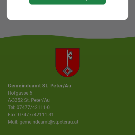
Gemeindeamt St. Peter/Au
Hofgasse 6
A-3352 St. Peter/Au
Tel: 07477/42111-0
Fax: 07477/42111-31
Mail:
gemeindeamt@stpeterau.at