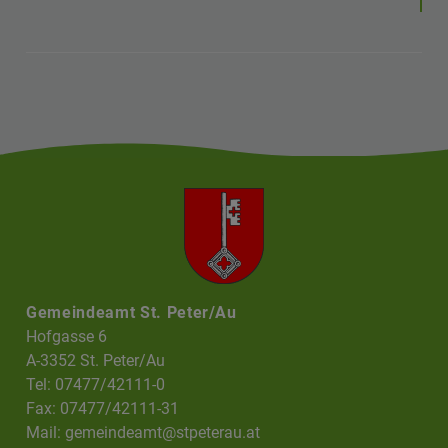
Gemeindeamt St. Peter/Au
Hofgasse 6
A-3352 St. Peter/Au
Tel: 07477/42111-0
Fax: 07477/42111-31
Mail:
gemeindeamt@stpeterau.at