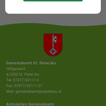
Gemeindeamt St. Peter/Au
Hofgasse 6
A-3352 St. Peter/Au
Tel: 07477/42111-0
Fax: 07477/42111-31
Mail:
gemeindeamt@stpeterau.at
Amtszeiten Gemeindeamt