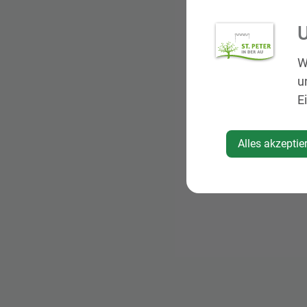
U
W
u
E
Alles akzeptie