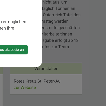
er:innen recht das Geld nicht aus, um
. Andererseits werden täglich Tonnen an
. Hier setzt die Team Österreich Tafel des
itradio Ö3 an. Jeden Samstag werden
zu ermöglichen
rmärkten, lokalen Lebensmittelgeschäften,
nen Ihre
 von ehrenamtlichen Mitarbeiter:innen
ügung gestellt. Die Ausgabe erfolgt ab 18
elle St. Peter/Au. Alle Infos zur Team
ies akzeptieren
059 144 51 840.
Veranstalter
Rotes Kreuz St. Peter/Au
zur Website