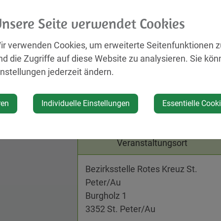
Bei mehr als einer Million Österreich
ausreichend Lebensmittel zu kaufen
nsere Seite verwendet Cookies
einwandfreien Lebensmitteln entsorgt
Roten Kreuzes in Kooperation mit H
ir verwenden Cookies, um erweiterte Seitenfunktionen 
einwandfreie Lebensmittel von Supe
nd die Zugriffe auf diese Website zu analysieren. Sie kön
Bäckereien, Bauern und Produzenten
instellungen jederzeit ändern.
eingesammelt und kostenlos zur Verf
Uhr direkt an der Rot-Kreuz-Bezirksst
ren
Individuelle Einstellungen
Essentielle Cook
Österreich Tafel erhalten Sie unter 
Veranstaltungsort
Bezirksstelle Rotes Kreuz St.
Peter/Au
Burgholz 1
3352 St. Peter/Au