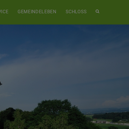
Site
ICE
GEMEINDELEBEN
SCHLOSS
search
toggle