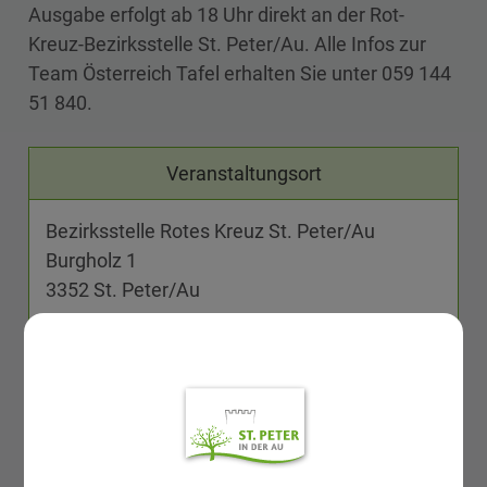
Ausgabe erfolgt ab 18 Uhr direkt an der Rot-
Kreuz-Bezirksstelle St. Peter/Au. Alle Infos zur
Team Österreich Tafel erhalten Sie unter 059 144
51 840.
Veranstaltungsort
Bezirksstelle Rotes Kreuz St. Peter/Au
Burgholz 1
3352 St. Peter/Au
Dokumente
TÖT Werbung NEU_zusammengefügt