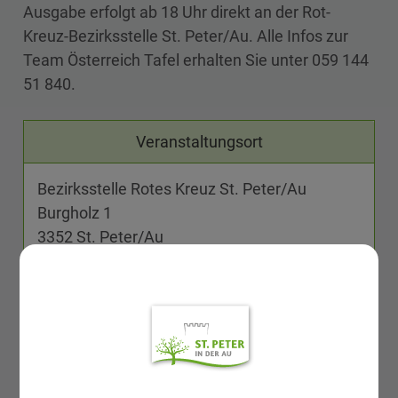
Ausgabe erfolgt ab 18 Uhr direkt an der Rot-
Kreuz-Bezirksstelle St. Peter/Au. Alle Infos zur
Team Österreich Tafel erhalten Sie unter 059 144
51 840.
Veranstaltungsort
Bezirksstelle Rotes Kreuz St. Peter/Au
Burgholz 1
3352 St. Peter/Au
Dokumente
TÖT Werbung NEU_zusammengefügt