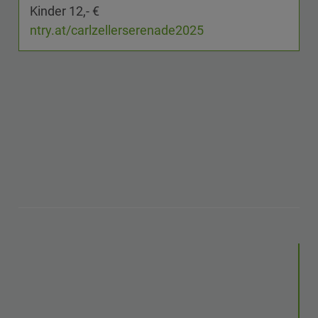
Kinder 12,- €
ntry.at/carlzellerserenade2025