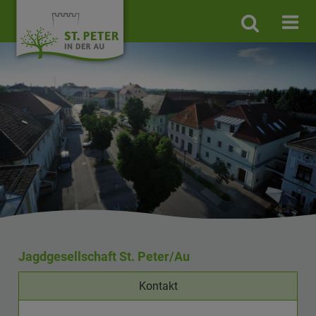
Site
search
toggle
Jagdgesellschaft St. Peter/Au
Kontakt