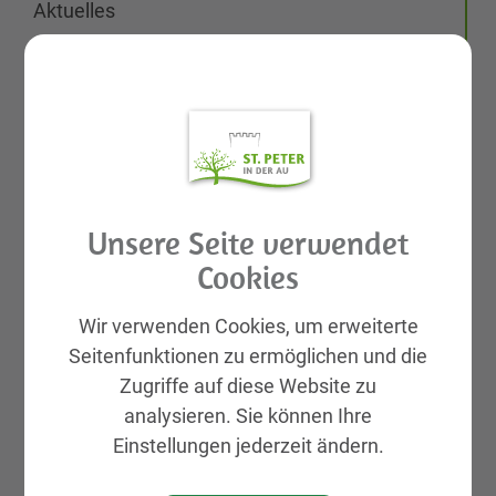
Aktuelles
Galerien
Leben & Wohnen
KIRTAG
Wirtschaft
Natur, Sport & Erholung
Kultur
Unsere Seite verwendet
Genuss
Cookies
Unterkünfte
Wir verwenden Cookies, um erweiterte
Gemeinde, Geschichte, Gebiete
Seitenfunktionen zu ermöglichen und die
St. Peter Markt & Dorf
Zugriffe auf diese Website zu
analysieren. Sie können Ihre
Neuigkeiten
Einstellungen jederzeit ändern.
Veranstaltungen
Vereine & Organisationen