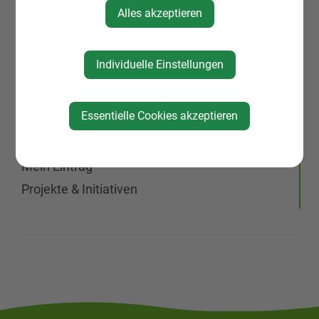
Alles akzeptieren
Wirtschaft
St. Johann/Engstetten
Individuelle Einstellungen
St. Michael am Bruckbach
Kürnberg
Geschichte
Essentielle Cookies akzeptieren
Vereine & Organisationen
Mein Eintrag
Projekte & Initiativen