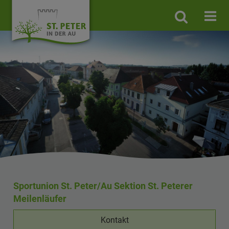
Site
search
toggle
Sportunion St. Peter/Au Sektion St. Peterer
Meilenläufer
Kontakt