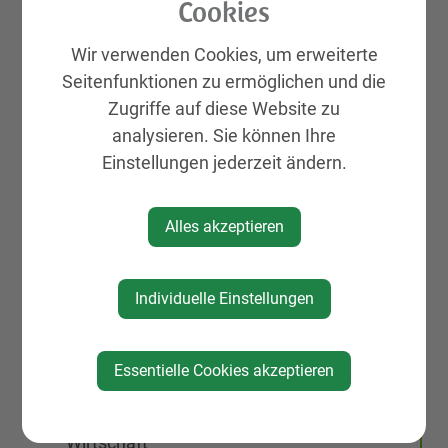
Cookies
Galerien
Leben & Wohnen
Wir verwenden Cookies, um erweiterte
KIRTAG
Seitenfunktionen zu ermöglichen und die
Wirtschaft
Zugriffe auf diese Website zu
analysieren. Sie können Ihre
Natur, Sport & Erholung
Einstellungen jederzeit ändern.
Kultur
Genuss
Alles akzeptieren
Unterkünfte
Gemeinde, Geschichte, Gebiete
Individuelle Einstellungen
St. Peter Markt & Dorf
Neuigkeiten
Essentielle Cookies akzeptieren
Veranstaltungen
Vereine & Organisationen
Wirtschaft