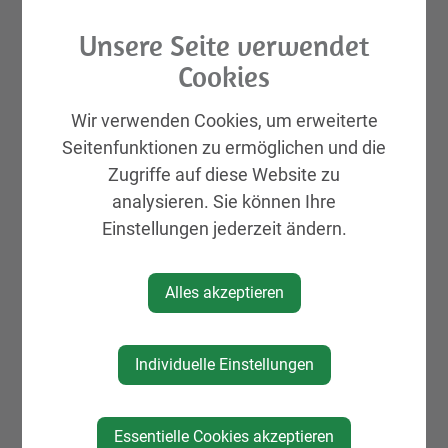
GEMEINDELEBEN
Unsere Seite verwendet
St. Peter in der Au APP
Cookies
Rund ums Kind Basar
Aktuelles
Wir verwenden Cookies, um erweiterte
Galerien
Seitenfunktionen zu ermöglichen und die
Leben & Wohnen
Zugriffe auf diese Website zu
analysieren. Sie können Ihre
KIRTAG
Einstellungen jederzeit ändern.
Wirtschaft
Natur, Sport & Erholung
Alles akzeptieren
Kultur
Genuss
Individuelle Einstellungen
Unterkünfte
Gemeinde, Geschichte, Gebiete
Essentielle Cookies akzeptieren
St. Peter Markt & Dorf