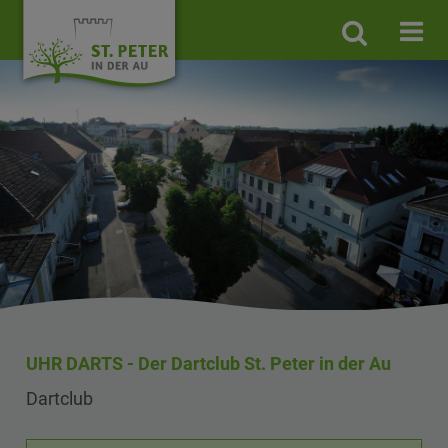
Site
search
toggle
UHR DARTS - Der Dartclub St. Peter in der Au
Dartclub