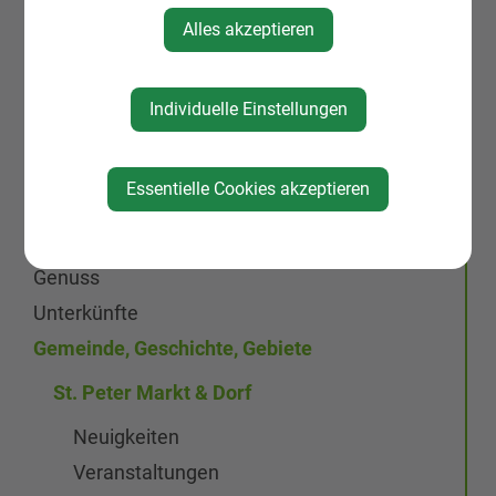
Aktuelles
Alles akzeptieren
Galerien
Leben & Wohnen
Individuelle Einstellungen
KIRTAG
Wirtschaft
Essentielle Cookies akzeptieren
Natur, Sport & Erholung
Kultur
Genuss
Unterkünfte
Gemeinde, Geschichte, Gebiete
St. Peter Markt & Dorf
Neuigkeiten
Veranstaltungen