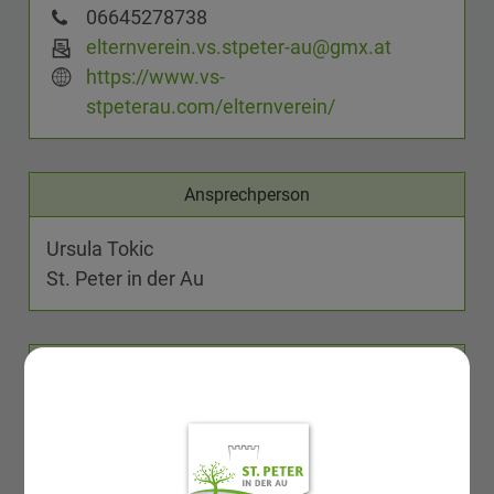
06645278738
elternverein.vs.stpeter-au@gmx.at
https://www.vs-
stpeterau.com/elternverein/
Ansprechperson
Ursula Tokic
St. Peter in der Au
Standort
An der Bahn 22
3352 St. Peter in der Au