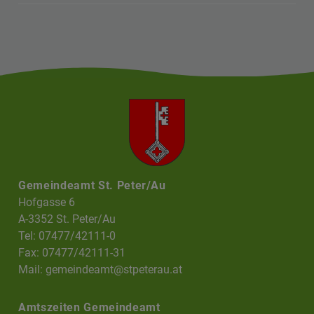
Gemeindeamt St. Peter/Au
Hofgasse 6
A-3352 St. Peter/Au
Tel: 07477/42111-0
Fax: 07477/42111-31
Mail:
gemeindeamt@stpeterau.at
Amtszeiten Gemeindeamt