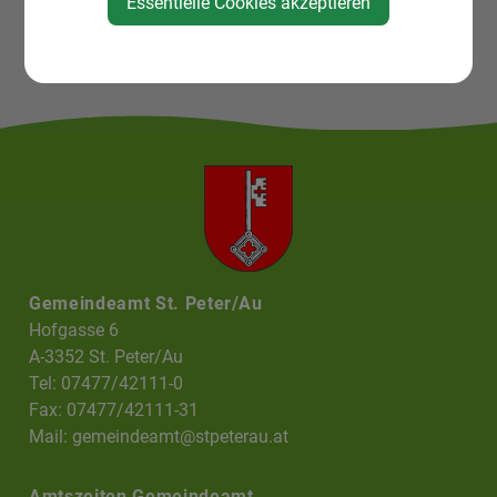
Essentielle Cookies akzeptieren
Gemeindeamt St. Peter/Au
Hofgasse 6
A-3352 St. Peter/Au
Tel: 07477/42111-0
Fax: 07477/42111-31
Mail:
gemeindeamt@stpeterau.at
Amtszeiten Gemeindeamt