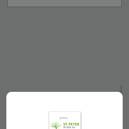
GEMEINDELEBEN
St. Peter in der Au APP
Rund ums Kind Basar