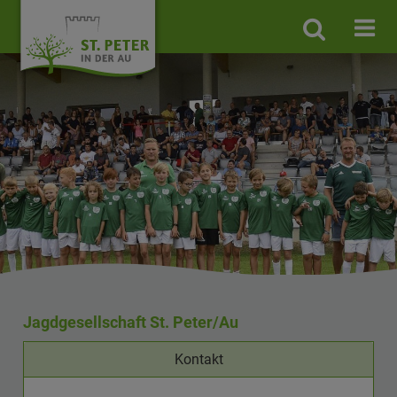
Site
search
toggle
Jagdgesellschaft St. Peter/Au
Kontakt