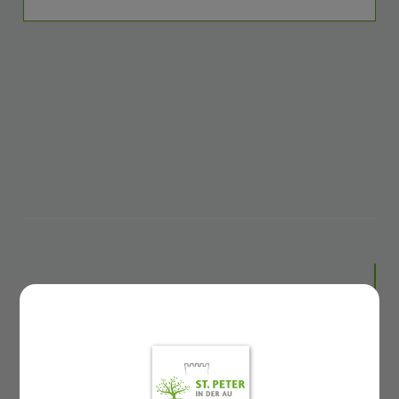
GEMEINDELEBEN
St. Peter in der Au APP
Rund ums Kind Basar