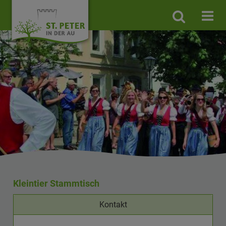
Site
search
toggle
Kleintier Stammtisch
Kontakt