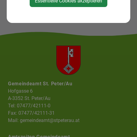
Essentielle Cookies akzeptieren
Gemeindeamt St. Peter/Au
Hofgasse 6
A-3352 St. Peter/Au
Tel: 07477/42111-0
Fax: 07477/42111-31
Mail:
gemeindeamt@stpeterau.at
Amtszeiten Gemeindeamt